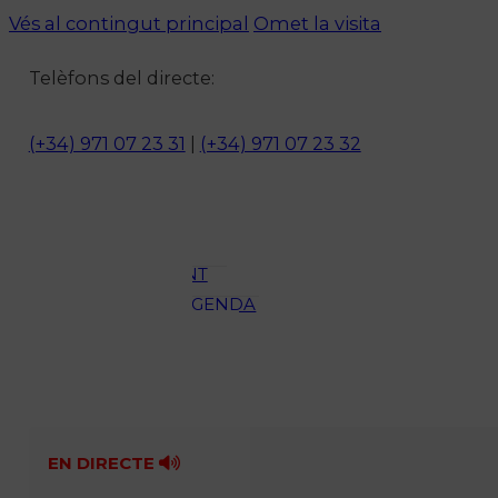
Vés al contingut principal
Omet la visita
Notícies
Telèfons del directe:
ACTUALITAT
CULTURA I
(+34) 971 07 23 31
|
(+34) 971 07 23 32
OCI
ESPORTS
ENTREVISTES
MEDI
AMBIENT
AGENDA
En directe
A la Carta
Programació
Qui som?
Fes-te'n soci!
EN DIRECTE