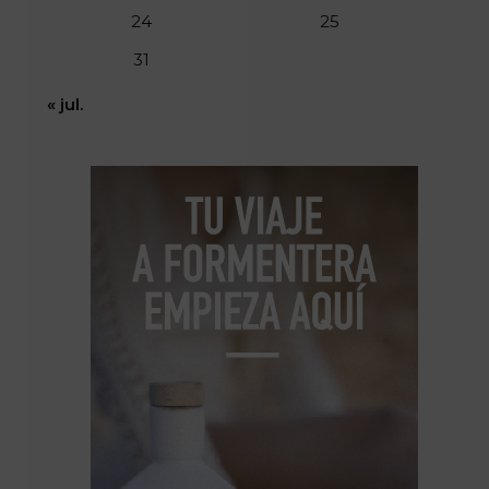
24
25
31
« jul.