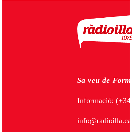
Sa veu de Form
Informació:
(+34
info@radioilla.ca