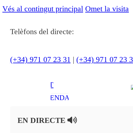
ACTUALITAT
Vés al contingut principal
Omet la visita
CULTURA I
Telèfons del directe:
OCI
ESPORTS
ENTREVISTES
(+34) 971 07 23 31
|
(+34) 971 07 23 
MEDI
AMBIENT
AGENDA
En directe
EN DIRECTE
A la Carta