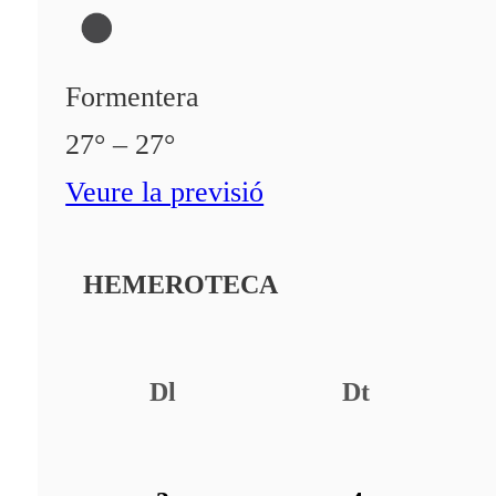
Formentera
27° – 27°
Veure la previsió
HEMEROTECA
Dl
Dt