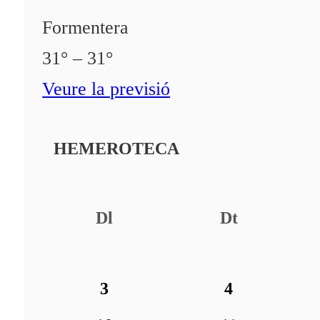
Formentera
31° – 31°
Veure la previsió
HEMEROTECA
Dl
Dt
3
4