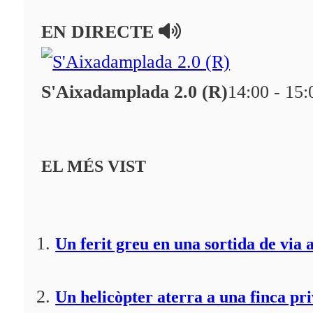
En directe
EN DIRECTE
A la Carta
Programació
S'Aixadamplada 2.0 (R)
14:00 - 15:
Qui som?
Fes-te'n soci!
EL MÉS VIST
Un ferit greu en una sortida de via 
Un helicòpter aterra a una finca pr