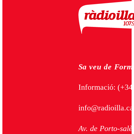
Sa veu de Form
Informació:
(+34
info@radioilla.ca
Av. de Porto-salè