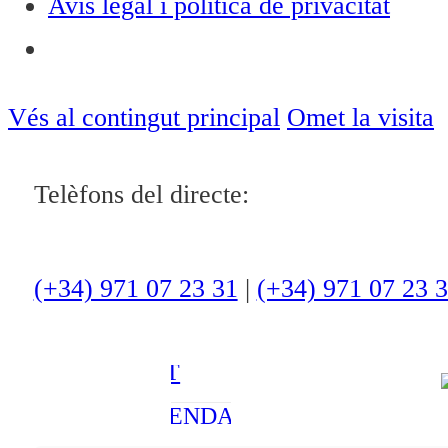
Avís legal i política de privacitat
Notícies
ACTUALITAT
Vés al contingut principal
Omet la visita
CULTURA I
Telèfons del directe:
OCI
ESPORTS
ENTREVISTES
(+34) 971 07 23 31
|
(+34) 971 07 23 
MEDI
AMBIENT
AGENDA