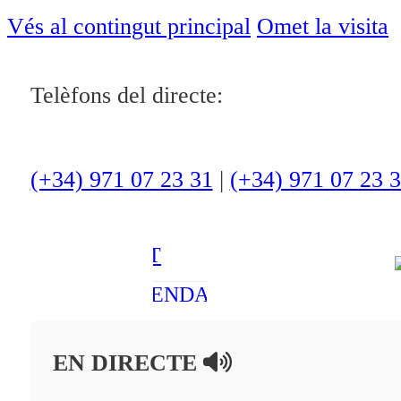
ACTUALITAT
Vés al contingut principal
Omet la visita
CULTURA I
Telèfons del directe:
OCI
ESPORTS
ENTREVISTES
(+34) 971 07 23 31
|
(+34) 971 07 23 
MEDI
AMBIENT
AGENDA
En directe
EN DIRECTE
A la Carta