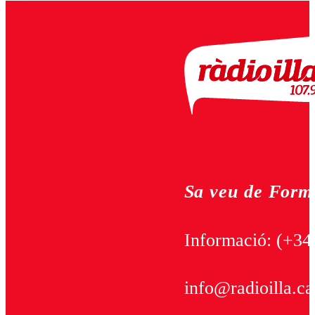
Sa veu de Form
Informació:
(+34
info@radioilla.ca