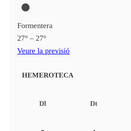
Formentera
27° – 27°
Veure la previsió
HEMEROTECA
Dl
Dt