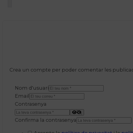
Crea un compte per poder comentar les publicacio
Nom d'usuari
Email
Contrasenya
Confirma la contrasenya
Accepto la
política de privacitat
i la
polí