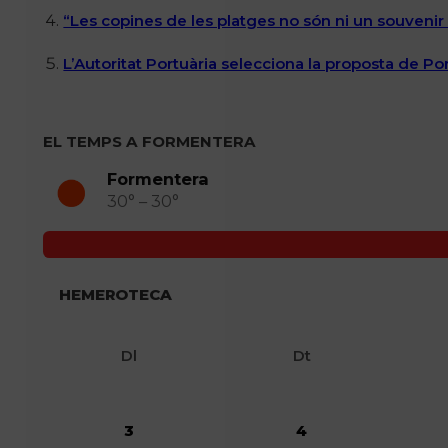
“Les copines de les platges no són ni un souvenir n
L’Autoritat Portuària selecciona la proposta de P
EL TEMPS A FORMENTERA
Formentera
30° – 30°
HEMEROTECA
Dl
Dt
3
4