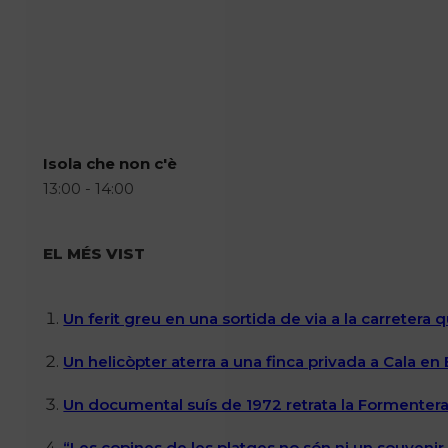
Isola che non c'è
13:00 - 14:00
EL MÉS VIST
Un ferit greu en una sortida de via a la carretera 
Un helicòpter aterra a una finca privada a Cala en
Un documental suís de 1972 retrata la Formentera 
“Les copines de les platges no són ni un souvenir n