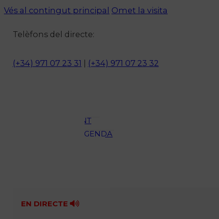
Vés al contingut principal
Omet la visita
Notícies
Telèfons del directe:
ACTUALITAT
CULTURA I
(+34) 971 07 23 31
|
(+34) 971 07 23 32
OCI
ESPORTS
ENTREVISTES
MEDI
AMBIENT
AGENDA
En directe
A la Carta
Programació
Qui som?
Fes-te'n soci!
EN DIRECTE