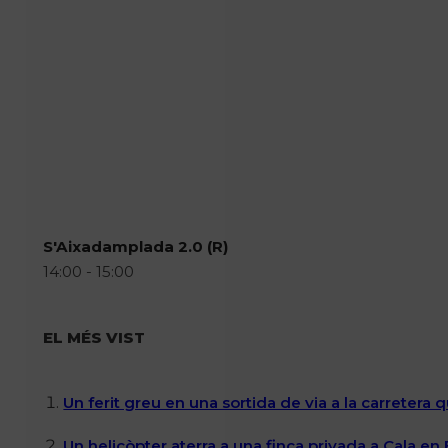
S'Aixadamplada 2.0 (R)
14:00 - 15:00
EL MÉS VIST
Un ferit greu en una sortida de via a la carretera 
Un helicòpter aterra a una finca privada a Cala en