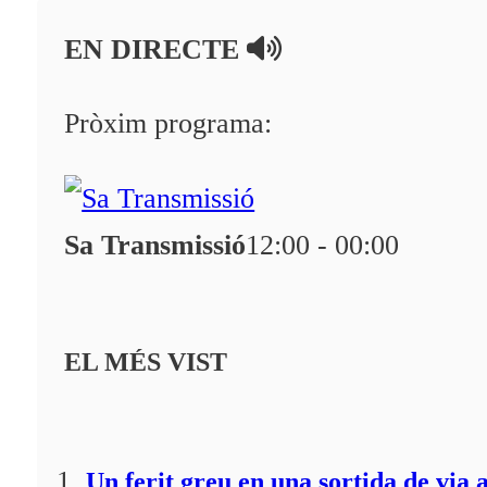
En directe
EN DIRECTE
A la Carta
Programació
Pròxim programa:
Qui som?
Fes-te'n soci!
Sa Transmissió
12:00 - 00:00
EL MÉS VIST
Un ferit greu en una sortida de via 