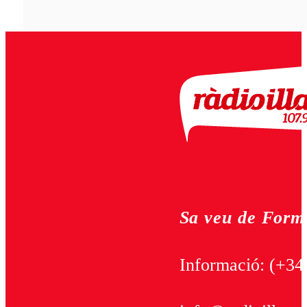
Sa veu de Form
Informació:
(+34