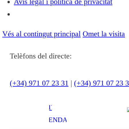
Avís legal i política de privacitat
Notícies
ACTUALITAT
Vés al contingut principal
Omet la visita
CULTURA I
Telèfons del directe:
OCI
ESPORTS
ENTREVISTES
(+34) 971 07 23 31
|
(+34) 971 07 23 
MEDI
AMBIENT
AGENDA