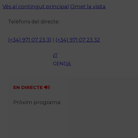
ACTUALITAT
Vés al contingut principal
Omet la visita
CULTURA I
Telèfons del directe:
OCI
ESPORTS
ENTREVISTES
(+34) 971 07 23 31
|
(+34) 971 07 23 32
MEDI
AMBIENT
AGENDA
En directe
A la Carta
EN DIRECTE
Programació
Qui som?
Pròxim programa:
Fes-te'n soci!