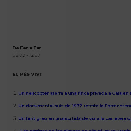
De Far a Far
08:00 - 12:00
EL MÉS VIST
Un helicòpter aterra a una finca privada a Cala en
Un documental suís de 1972 retrata la Formentera 
Un ferit greu en una sortida de via a la carretera 
“Les copines de les platges no són ni un souvenir n