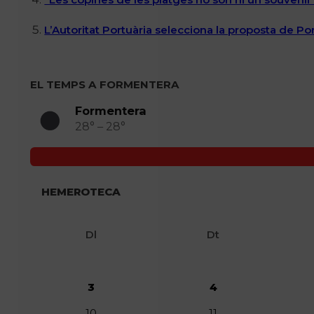
L’Autoritat Portuària selecciona la proposta de P
EL TEMPS A FORMENTERA
Formentera
28° – 28°
HEMEROTECA
Dl
Dt
3
4
10
11