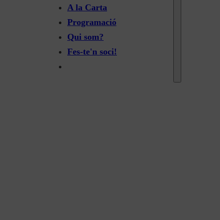
A la Carta
Programació
Qui som?
Fes-te'n soci!