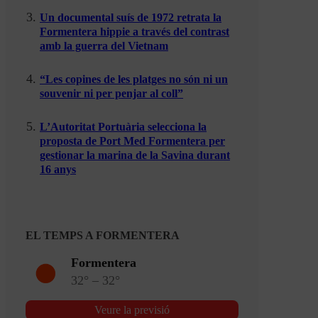
Un documental suís de 1972 retrata la
Formentera hippie a través del contrast
amb la guerra del Vietnam
“Les copines de les platges no són ni un
souvenir ni per penjar al coll”
L’Autoritat Portuària selecciona la
proposta de Port Med Formentera per
gestionar la marina de la Savina durant
16 anys
EL TEMPS A FORMENTERA
Formentera
32° – 32°
Veure la previsió