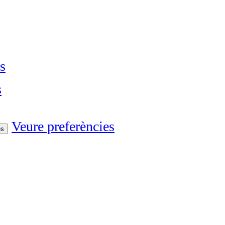
s
s
Veure preferències
es