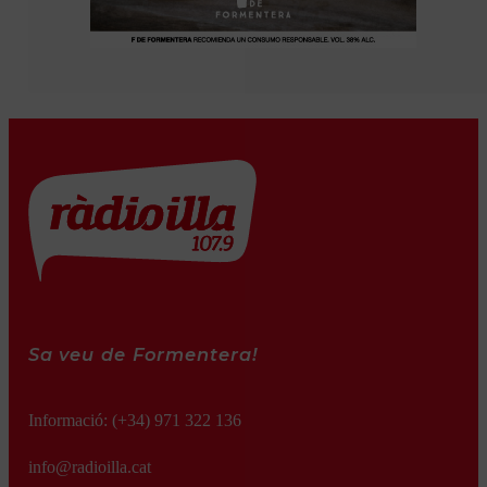
Sa veu de Formentera!
Informació:
(+34) 971 322 136
info@radioilla.cat