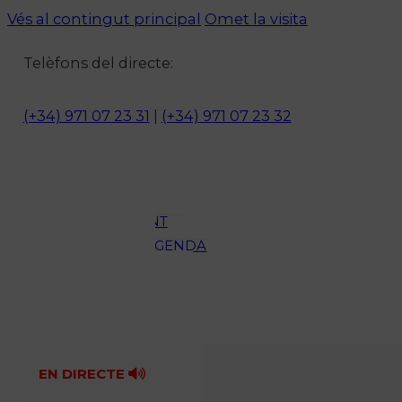
Vés al contingut principal
Omet la visita
Notícies
Telèfons del directe:
ACTUALITAT
CULTURA I
(+34) 971 07 23 31
|
(+34) 971 07 23 32
OCI
ESPORTS
ENTREVISTES
MEDI
AMBIENT
AGENDA
En directe
A la Carta
Programació
Qui som?
Fes-te'n soci!
EN DIRECTE