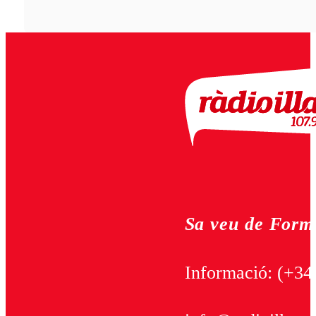
Sa veu de Form
Informació:
(+34