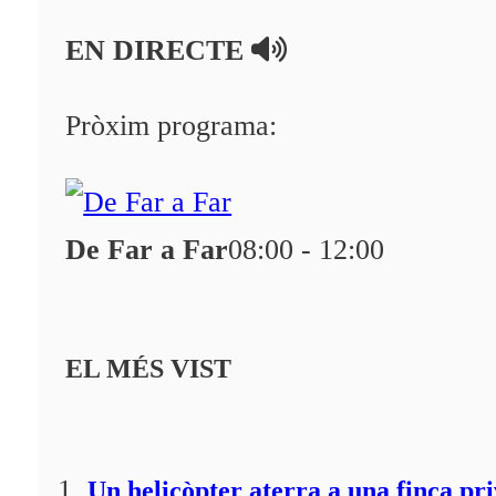
En directe
EN DIRECTE
A la Carta
Programació
Pròxim programa:
Qui som?
Fes-te'n soci!
De Far a Far
08:00 - 12:00
EL MÉS VIST
Un helicòpter aterra a una finca pr