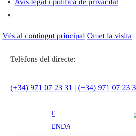
Avís legal i política de privacitat
Notícies
ACTUALITAT
Vés al contingut principal
Omet la visita
CULTURA I
Telèfons del directe:
OCI
ESPORTS
ENTREVISTES
(+34) 971 07 23 31
|
(+34) 971 07 23 
MEDI
AMBIENT
AGENDA