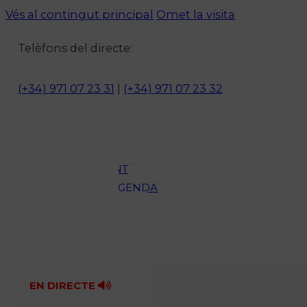
Vés al contingut principal
Omet la visita
Notícies
Telèfons del directe:
ACTUALITAT
CULTURA I
(+34) 971 07 23 31
|
(+34) 971 07 23 32
OCI
ESPORTS
ENTREVISTES
MEDI
AMBIENT
AGENDA
En directe
A la Carta
Programació
Qui som?
Fes-te'n soci!
EN DIRECTE