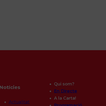
Qui som?
Notícies
En Directe
A la Carta!
Actualitat
Programació