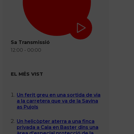
Sa Transmissió
12:00 - 00:00
EL MÉS VIST
Un ferit greu en una sortida de via
a la carretera que va de la Savina
as Pujols
Un helicòpter aterra a una finca
privada a Cala en Baster dins una
àrea d’especial protecció de la