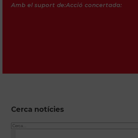
Amb el suport de:
Acció concertada:
Cerca notícies
Cercar