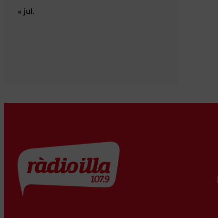
« jul.