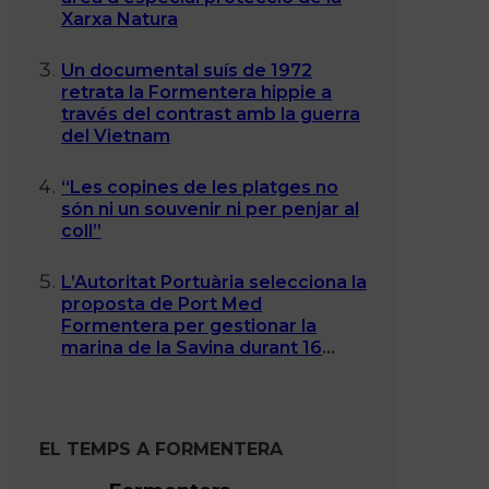
Xarxa Natura
Un documental suís de 1972
retrata la Formentera hippie a
través del contrast amb la guerra
del Vietnam
“Les copines de les platges no
són ni un souvenir ni per penjar al
coll”
L’Autoritat Portuària selecciona la
proposta de Port Med
Formentera per gestionar la
marina de la Savina durant 16
anys
EL TEMPS A FORMENTERA