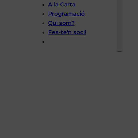
A la Carta
Programació
Qui som?
Fes-te'n soci!