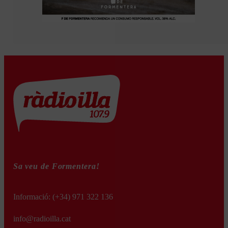
Sa veu de Formentera!
Informació:
(+34) 971 322 136
info@radioilla.cat