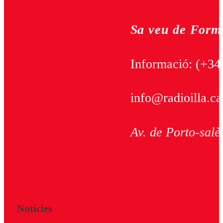
Sa veu de Form
Informació:
(+34
info@radioilla.ca
Av. de Porto-salè
Notícies