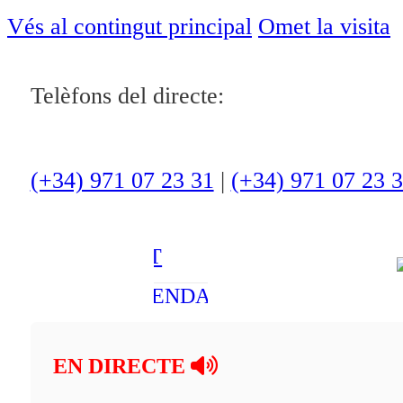
ACTUALITAT
Vés al contingut principal
Omet la visita
CULTURA I
Telèfons del directe:
OCI
ESPORTS
ENTREVISTES
(+34) 971 07 23 31
|
(+34) 971 07 23 
MEDI
AMBIENT
AGENDA
En directe
EN DIRECTE
A la Carta