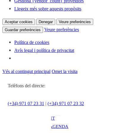
Gestiona {vendor_count} proveïdors
Llegeix més sobre aquests propòsits
Aceptar cookies
Denegar
Veure preferències
Veure preferències
Guardar preferències
Política de cookies
Avís legal i política de privacitat
Notícies
ACTUALITAT
Vés al contingut principal
Omet la visita
CULTURA I
OCI
Telèfons del directe:
ESPORTS
ENTREVISTES
(+34) 971 07 23 31
|
(+34) 971 07 23 32
MEDI
AMBIENT
AGENDA