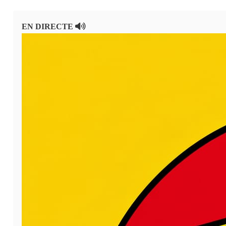
En directe
A la Carta
EN DIRECTE
Programació
Qui som?
Fes-te'n soci!