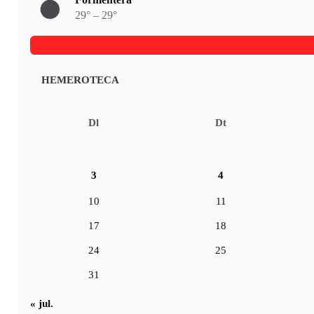
29° – 29°
HEMEROTECA
Dl
Dt
3
4
10
11
17
18
24
25
31
« jul.