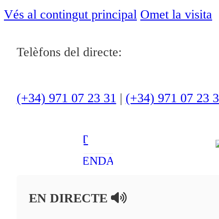
ACTUALITAT
Vés al contingut principal
Omet la visita
CULTURA I
Telèfons del directe:
OCI
ESPORTS
ENTREVISTES
(+34) 971 07 23 31
|
(+34) 971 07 23 
MEDI
AMBIENT
AGENDA
En directe
EN DIRECTE
A la Carta