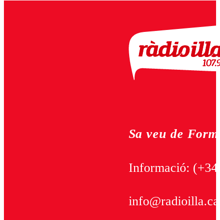
Sa veu de Form
Informació:
(+34
info@radioilla.ca