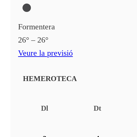
Formentera
26° – 26°
Veure la previsió
HEMEROTECA
Dl
Dt