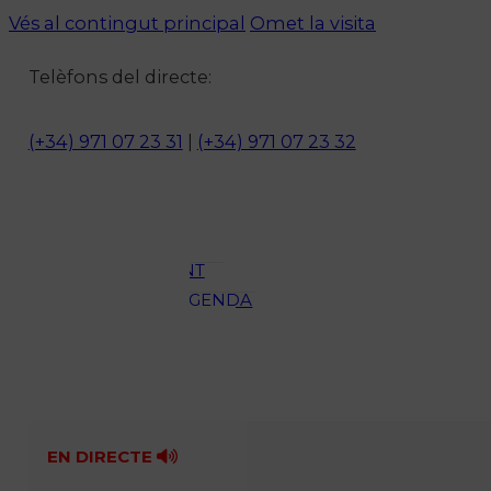
Vés al contingut principal
Omet la visita
Notícies
Telèfons del directe:
ACTUALITAT
CULTURA I
(+34) 971 07 23 31
|
(+34) 971 07 23 32
OCI
ESPORTS
ENTREVISTES
MEDI
AMBIENT
AGENDA
En directe
A la Carta
Programació
Qui som?
Fes-te'n soci!
EN DIRECTE