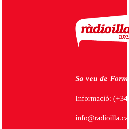
Sa veu de Form
Informació:
(+34
info@radioilla.ca