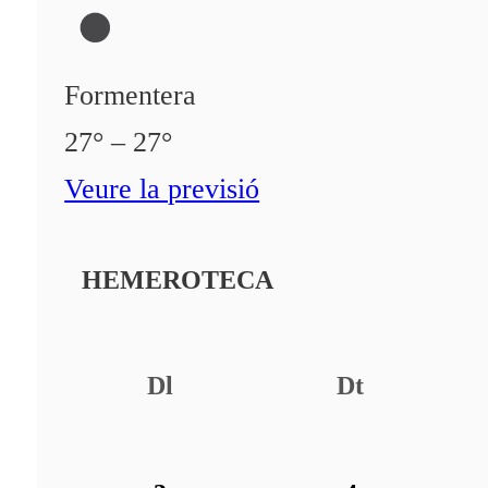
Formentera
27° – 27°
Veure la previsió
HEMEROTECA
Dl
Dt