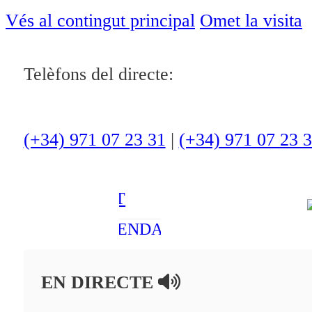
ACTUALITAT
Vés al contingut principal
Omet la visita
CULTURA I
Telèfons del directe:
OCI
ESPORTS
ENTREVISTES
(+34) 971 07 23 31
|
(+34) 971 07 23 
MEDI
AMBIENT
AGENDA
En directe
EN DIRECTE
A la Carta