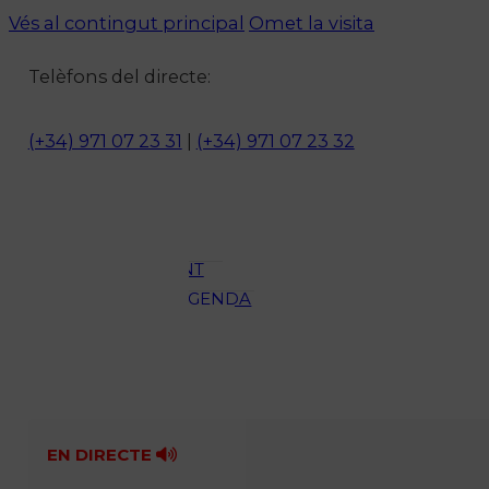
Vés al contingut principal
Omet la visita
Notícies
Telèfons del directe:
ACTUALITAT
CULTURA I
(+34) 971 07 23 31
|
(+34) 971 07 23 32
OCI
ESPORTS
ENTREVISTES
MEDI
AMBIENT
AGENDA
En directe
A la Carta
Programació
Qui som?
Fes-te'n soci!
EN DIRECTE