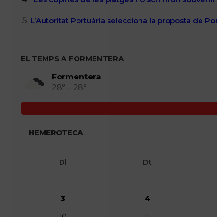
L’Autoritat Portuària selecciona la proposta de P
EL TEMPS A FORMENTERA
Formentera
28° – 28°
HEMEROTECA
Dl
Dt
3
4
10
11