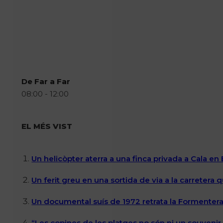
De Far a Far
08:00 - 12:00
EL MÉS VIST
Un helicòpter aterra a una finca privada a Cala en
Un ferit greu en una sortida de via a la carretera 
Un documental suís de 1972 retrata la Formentera 
“Les copines de les platges no són ni un souvenir n