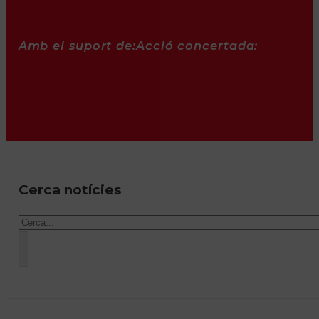
Amb el suport de:
Acció concertada:
Cerca notícies
Cercar