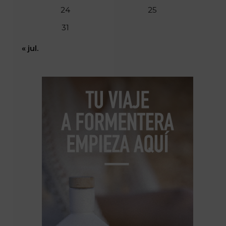
24
25
31
« jul.