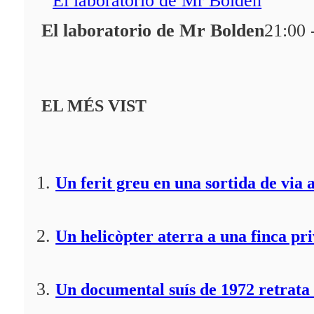
Programació
El laboratorio de Mr Bolden
21:00 
Qui som?
Fes-te'n soci!
EL MÉS VIST
Un ferit greu en una sortida de via 
Un helicòpter aterra a una finca pr
Un documental suís de 1972 retrata 