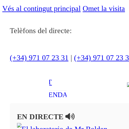
ACTUALITAT
Vés al contingut principal
Omet la visita
CULTURA I
Telèfons del directe:
OCI
ESPORTS
ENTREVISTES
(+34) 971 07 23 31
|
(+34) 971 07 23 
MEDI
AMBIENT
AGENDA
En directe
EN DIRECTE
A la Carta