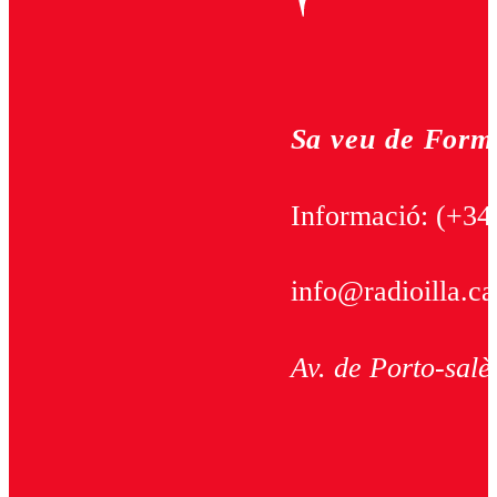
Sa veu de Form
Informació:
(+34
info@radioilla.ca
Av. de Porto-salè