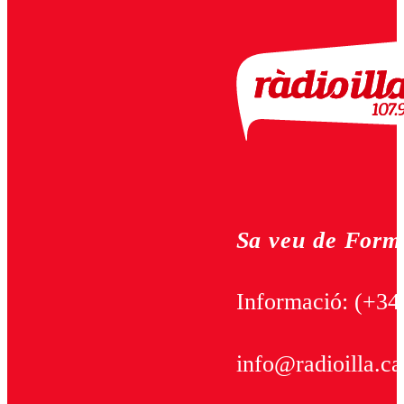
Sa veu de Form
Informació:
(+34
info@radioilla.ca