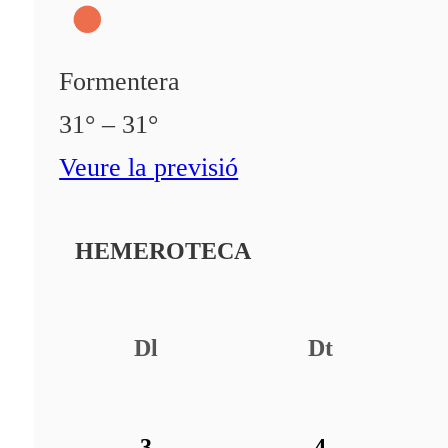
Formentera
31° – 31°
Veure la previsió
HEMEROTECA
Dl
Dt
3
4