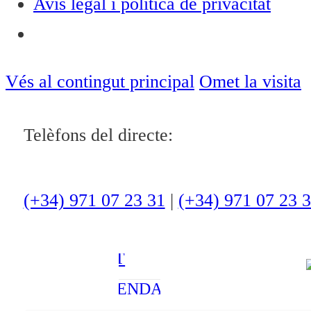
Avís legal i política de privacitat
Notícies
ACTUALITAT
Vés al contingut principal
Omet la visita
CULTURA I
Telèfons del directe:
OCI
ESPORTS
ENTREVISTES
(+34) 971 07 23 31
|
(+34) 971 07 23 
MEDI
AMBIENT
AGENDA