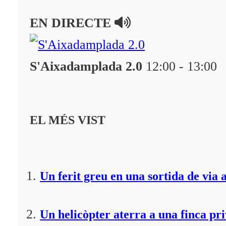
En directe
EN DIRECTE
A la Carta
Programació
S'Aixadamplada 2.0
12:00 - 13:00
Qui som?
Fes-te'n soci!
EL MÉS VIST
Un ferit greu en una sortida de via 
Un helicòpter aterra a una finca pr