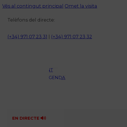
Vés al contingut principal
Omet la visita
Notícies
Telèfons del directe:
ACTUALITAT
CULTURA I
(+34) 971 07 23 31
|
(+34) 971 07 23 32
OCI
ESPORTS
ENTREVISTES
MEDI
AMBIENT
AGENDA
En directe
A la Carta
Programació
Qui som?
Fes-te'n soci!
EN DIRECTE