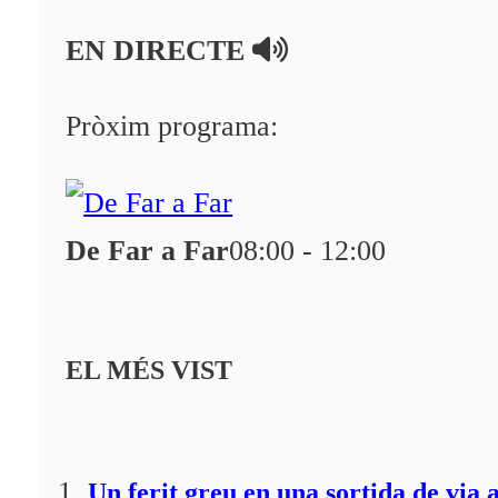
En directe
EN DIRECTE
A la Carta
Programació
Pròxim programa:
Qui som?
Fes-te'n soci!
De Far a Far
08:00 - 12:00
EL MÉS VIST
Un ferit greu en una sortida de via 