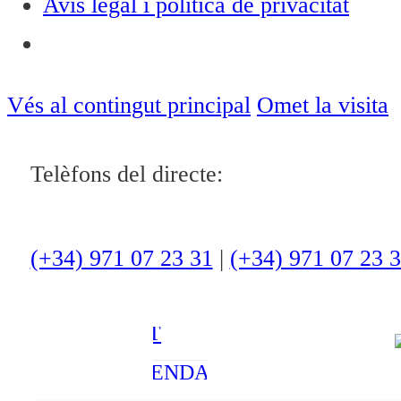
Avís legal i política de privacitat
Notícies
ACTUALITAT
Vés al contingut principal
Omet la visita
CULTURA I
Telèfons del directe:
OCI
ESPORTS
ENTREVISTES
(+34) 971 07 23 31
|
(+34) 971 07 23 
MEDI
AMBIENT
AGENDA