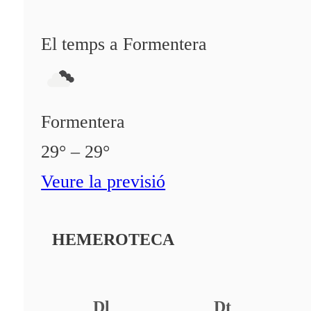
El temps a Formentera
Formentera
29° – 29°
Veure la previsió
HEMEROTECA
Dl
Dt