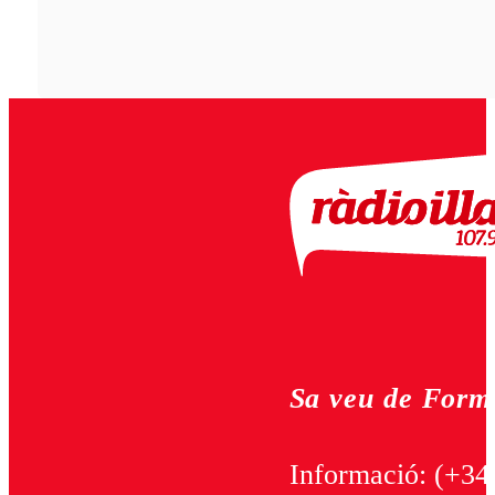
Sa veu de Form
Informació:
(+34