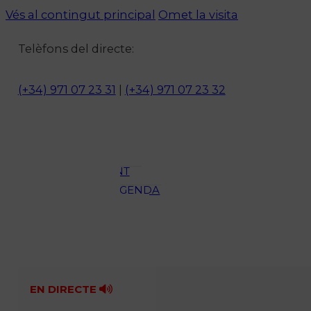
Vés al contingut principal
Omet la visita
Notícies
Telèfons del directe:
ACTUALITAT
CULTURA I
(+34) 971 07 23 31
|
(+34) 971 07 23 32
OCI
ESPORTS
ENTREVISTES
MEDI
AMBIENT
AGENDA
En directe
A la Carta
Programació
Qui som?
Fes-te'n soci!
EN DIRECTE