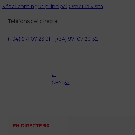
Vés al contingut principal
Omet la visita
Notícies
Telèfons del directe:
ACTUALITAT
CULTURA I
(+34) 971 07 23 31
|
(+34) 971 07 23 32
OCI
ESPORTS
ENTREVISTES
MEDI
AMBIENT
AGENDA
En directe
A la Carta
Programació
Qui som?
Fes-te'n soci!
EN DIRECTE