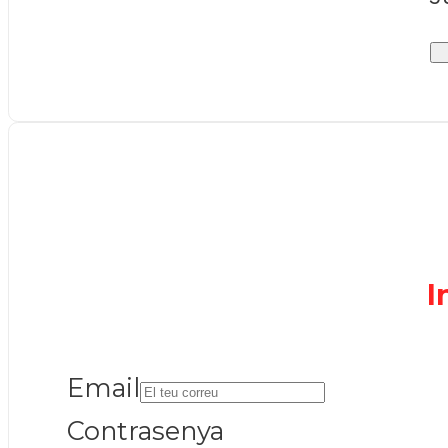
I
Email
Contrasenya