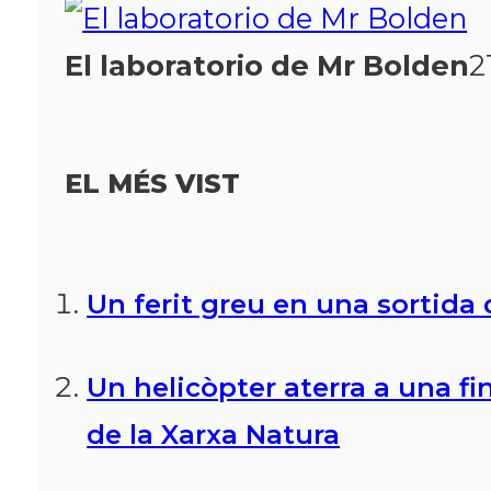
Fes-te'n soci!
El laboratorio de Mr Bolden
2
EL MÉS VIST
Un ferit greu en una sortida d
Un helicòpter aterra a una fi
de la Xarxa Natura