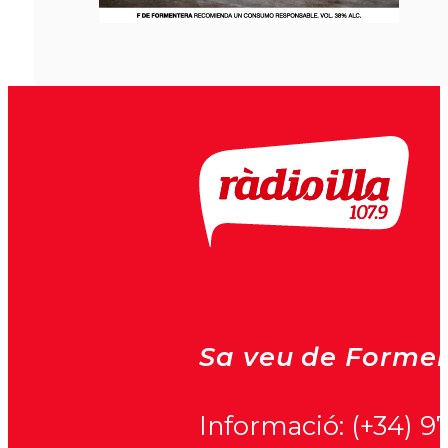
Sa veu de Formen
Informació:
(+34) 9