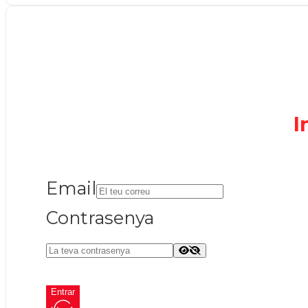
I
Email
Contrasenya
Entrar