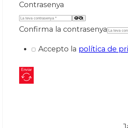
Contrasenya
Confirma la contrasenya
Accepto la
política de pr
Enviar
J