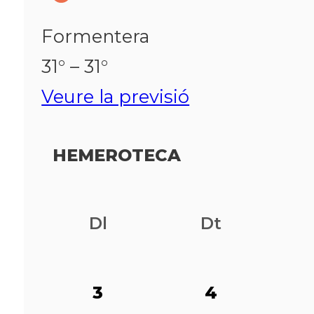
Formentera
31° – 31°
Veure la previsió
HEMEROTECA
Dl
Dt
3
4