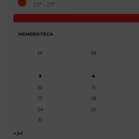
27° – 27°
HEMEROTECA
Dl
Dt
3
4
10
11
17
18
24
25
31
« jul.