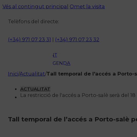
ACTUALITAT
Vés al contingut principal
Omet la visita
CULTURA I
Telèfons del directe:
OCI
ESPORTS
ENTREVISTES
(+34) 971 07 23 31
|
(+34) 971 07 23 32
MEDI
AMBIENT
AGENDA
En directe
Inici
/
Actualitat
/
Tall temporal de l'accés a Porto-
A la Carta
Programació
ACTUALITAT
La restricció de l'accés a Porto-salè serà del 18
Qui som?
Fes-te'n soci!
Tall temporal de l’accés a Porto-salè p