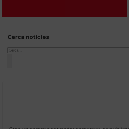
Cerca notícies
Cercar
Crea un compte per poder comentar les publicacio