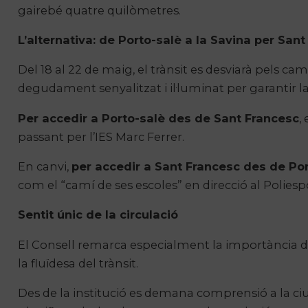
gairebé quatre quilòmetres.
L’alternativa: de Porto-salè a la Savina per San
Del 18 al 22 de maig, el trànsit es desviarà pels ca
degudament senyalitzat i il·luminat per garantir l
Per accedir a Porto-salè des de Sant Francesc
,
passant per l’IES Marc Ferrer.
En canvi,
per accedir a Sant Francesc des de Po
com el “camí de ses escoles” en direcció al Poliesp
Sentit únic de la circulació
El Consell remarca especialment la importància d
la fluïdesa del trànsit.
Des de la institució es demana comprensió a la c