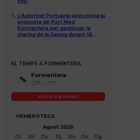
coll”
L’Autoritat Portuària selecciona la
proposta de Port Med
Formentera per gestionar la
marina de la Savina durant 16
anys
EL TEMPS A FORMENTERA
Formentera
29° – 29°
Veure la previsió
HEMEROTECA
Agost 2026
Dl
Dt
Dc
Dj
Dv
Ds
Dg