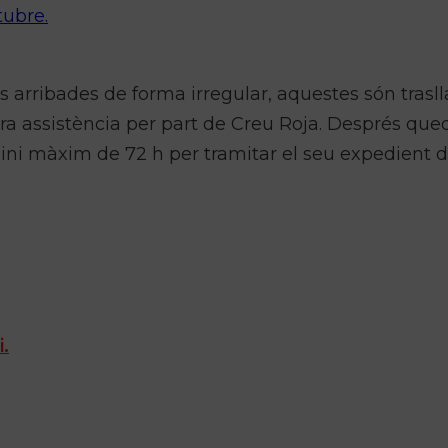
tubre.
s arribades de forma irregular, aquestes són trasl
era assistència per part de Creu Roja. Després que
rmini màxim de 72 h per tramitar el seu expedient 
i.