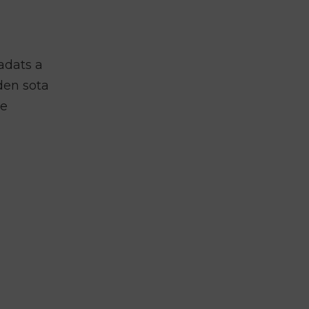
ladats a
den sota
de