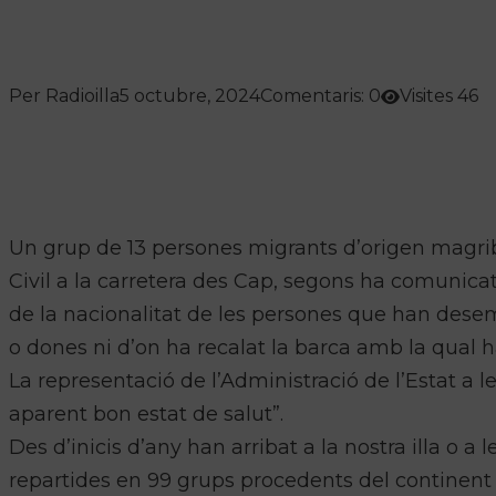
Per Radioilla
5 octubre, 2024
Comentaris: 0
Visites 46
Un grup de 13 persones migrants d’origen magribí 
Civil a la carretera des Cap, segons ha comunica
de la nacionalitat de les persones que han desem
o dones ni d’on ha recalat la barca amb la qual h
La representació de l’Administració de l’Estat a le
aparent bon estat de salut”.
Des d’inicis d’any han arribat a la nostra illa o a 
repartides en 99 grups procedents del continent 