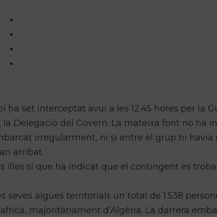
ha set interceptat avui a les 12.45 hores per la G
t la Delegació del Govern. La mateixa font no ha i
barcat irregularment, ni si entre el grup hi havi
an arribat.
s Illes sí que ha indicat que el contingent es troba
les seves aigües territorials un total de 1.538 perso
africà, majoritàriament d’Algèria. La darrera emb