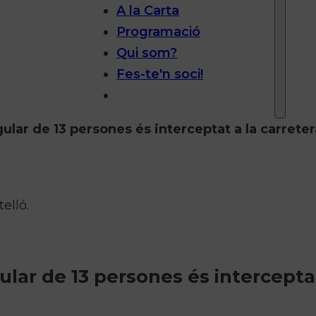
A la Carta
Programació
Qui som?
Fes-te'n soci!
ular de 13 persones és interceptat a la carrete
elló.
ular de 13 persones és interceptat