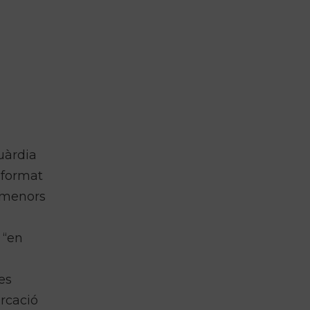
uàrdia
nformat
a menors
 “en
nes
arcació