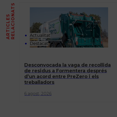
S
A
R
T
I
C
L
E
S
R
E
L
A
C
I
O
N
A
T
Actualitat
Destacat
Desconvocada la vaga de recollida
de residus a Formentera després
d’un acord entre PreZero i els
treballadors
6 agost, 2026