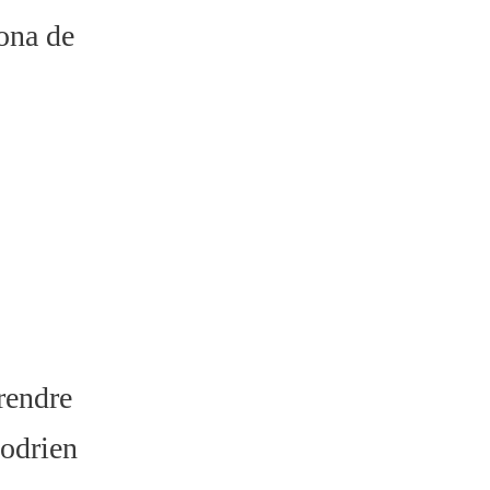
zona de
rendre
podrien