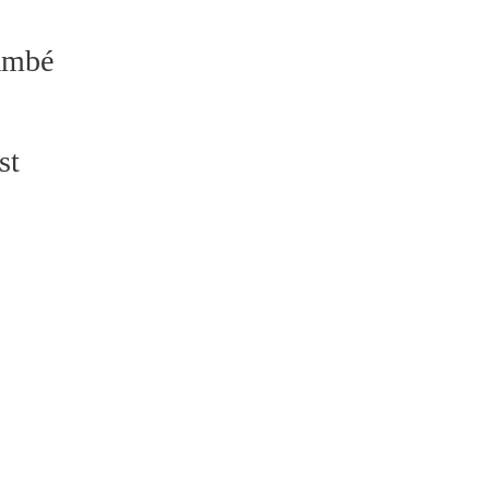
també
st