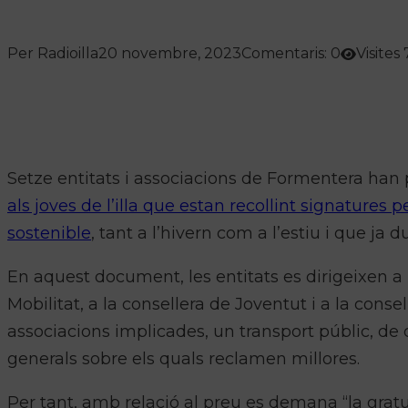
Per Radioilla
20 novembre, 2023
Comentaris: 0
Visites 
Setze entitats i associacions de Formentera han
als joves de l’illa que estan recollint signatures p
sostenible
, tant a l’hivern com a l’estiu i que ja
En aquest document, les entitats es dirigeixen a l
Mobilitat, a la consellera de Joventut i a la conse
associacions implicades, un transport públic, de 
generals sobre els quals reclamen millores.
Per tant, amb relació al preu es demana “la gratu