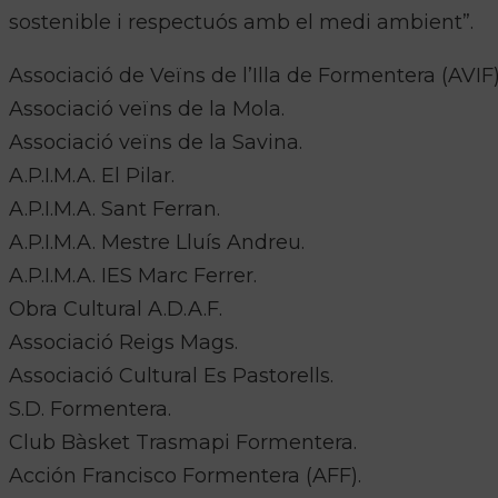
sostenible i respectuós amb el medi ambient”.
Associació de Veïns de l’Illa de Formentera (AVIF)
Associació veïns de la Mola.
Associació veïns de la Savina.
A.P.I.M.A. El Pilar.
A.P.I.M.A. Sant Ferran.
A.P.I.M.A. Mestre Lluís Andreu.
A.P.I.M.A. IES Marc Ferrer.
Obra Cultural A.D.A.F.
Associació Reigs Mags.
Associació Cultural Es Pastorells.
S.D. Formentera.
Club Bàsket Trasmapi Formentera.
Acción Francisco Formentera (AFF).