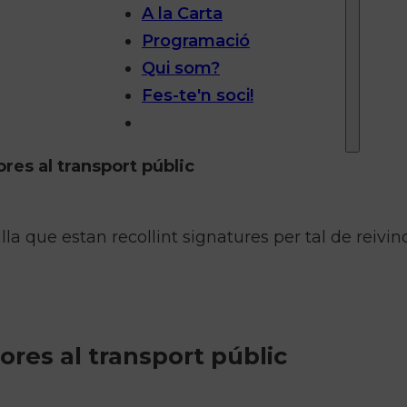
A la Carta
Programació
Qui som?
Fes-te'n soci!
lores al transport públic
lla que estan recollint signatures per tal de reivin
lores al transport públic