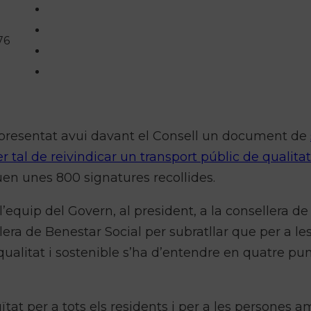
76
 presentat avui davant el Consell un document de
er tal de reivindicar un transport públic de qualitat
 duen unes 800 signatures recollides.
’equip del Govern, al president, a la consellera de
llera de Benestar Social per subratllar que per a le
qualitat i sostenible s’ha d’entendre en quatre pu
ïtat per a tots els residents i per a les persones 