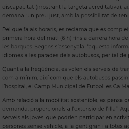
discapacitat (mostrant la targeta acreditativa), a
demana “un preu just, amb la possibilitat de ten
Pel que fa als horaris, es reclama que es comple
primera hora del matí (6 h) fins a darrera hora de 
les barques. Segons s’assenyala, “aquesta inform
idiomes a les parades dels autobusos, per tal de pod
Quant a la freqüència, es volen els serveis de tr
com a mínim, així com que els autobusos passin p
l’hospital, el Camp Municipal de Futbol, es Ca Ma
Amb relació a la mobilitat sostenible, es pensa 
demanda, proporcionals a l’extensió de l’illa”. Aq
serveis als joves, que podrien participar en activita
persones sense vehicle, a la gent gran i a totes