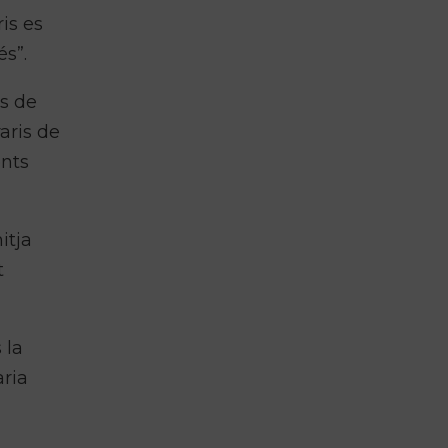
is es
s”.
es de
aris de
ents
itja
t
 la
aria