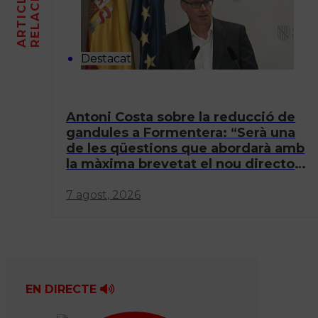
A
R
T
I
C
L
E
S
R
E
L
A
C
I
O
N
A
T
Destacat
Antoni Costa sobre la reducció de
gandules a Formentera: “Serà una
de les qüestions que abordarà amb
la màxima brevetat el nou director
general”
7 agost, 2026
EN DIRECTE