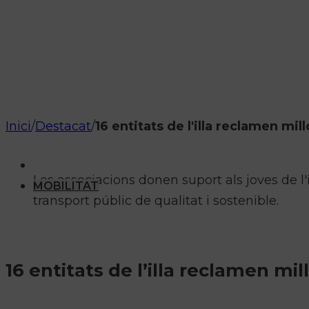
Inici
/
Destacat
/
16 entitats de l'illa reclamen mil
Les associacions donen suport als joves de l'i
MOBILITAT
transport públic de qualitat i sostenible.
16 entitats de l’illa reclamen mil