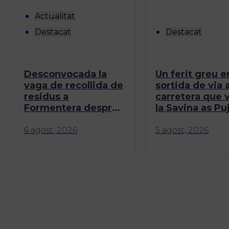
Actualitat
Destacat
Destacat
Desconvocada la
Un ferit greu e
vaga de recollida de
sortida de via a
residus a
carretera que 
Formentera després
la Savina as Pu
d’un acord entre
PreZero i els
6 agost, 2026
5 agost, 2026
treballadors