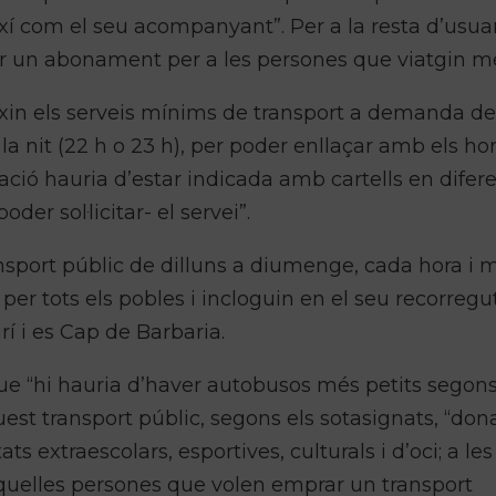
ixí com el seu acompanyant”. Per a la resta d’usuar
ir un abonament per a les persones que viatgin mé
ixin els serveis mínims de transport a demanda d
la nit (22 h o 23 h), per poder enllaçar amb els hor
ació hauria d’estar indicada amb cartells en difer
er sol·licitar- el servei”.
ansport públic de dilluns a diumenge, cada hora i m
er tots els pobles i incloguin en el seu recorregu
rí i es Cap de Barbaria.
que “hi hauria d’haver autobusos més petits segons
uest transport públic, segons els sotasignats, “don
ts extraescolars, esportives, culturals i d’oci; a les
 aquelles persones que volen emprar un transport