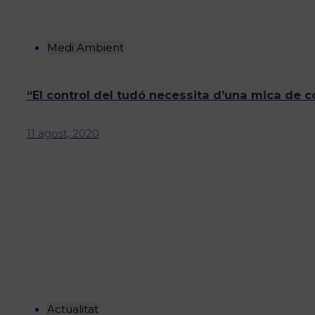
Medi Ambient
“El control del tudó necessita d’una mica de 
11 agost, 2020
Actualitat