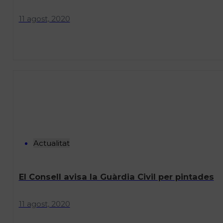
11 agost, 2020
Actualitat
El Consell avisa la Guàrdia Civil per pintades
11 agost, 2020