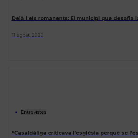
Deià i els romanents: El municipi que desafia l
11 agost, 2020
Entrevistes
“Casaldàliga criticava l’església perquè se l’