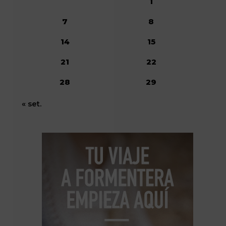
1
7
8
14
15
21
22
28
29
« set.