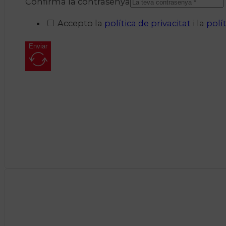
Confirma la contrasenya
Accepto la
política de privacitat
i la
polí
Enviar