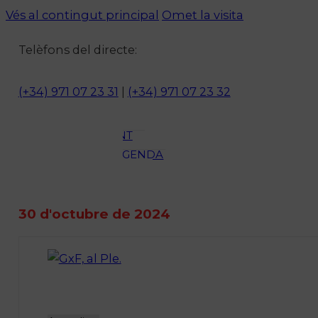
Vés al contingut principal
Omet la visita
ACTUALITAT
CULTURA I
Telèfons del directe:
OCI
ESPORTS
(+34) 971 07 23 31
|
(+34) 971 07 23 32
ENTREVISTES
MEDI
AMBIENT
AGENDA
En directe
A la Carta
Programació
30 d'octubre de 2024
Qui som?
Fes-te'n soci!