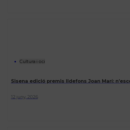
Cultura i oci
Sisena edició premis Ildefons Joan Marí: n’es
12 juny, 2026