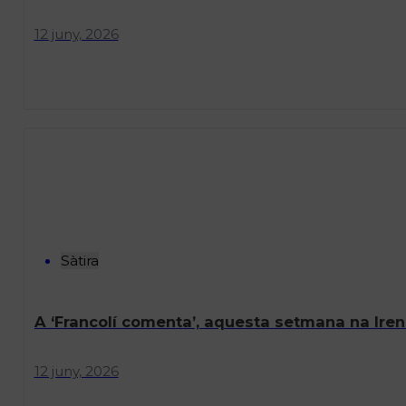
12 juny, 2026
Sàtira
A ‘Francolí comenta’, aquesta setmana na Irene 
12 juny, 2026