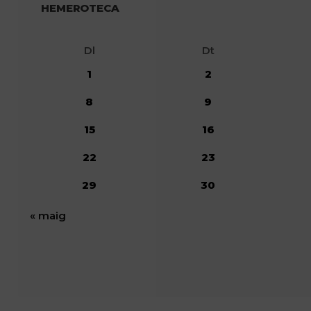
HEMEROTECA
Dl
Dt
1
2
8
9
15
16
22
23
29
30
« maig