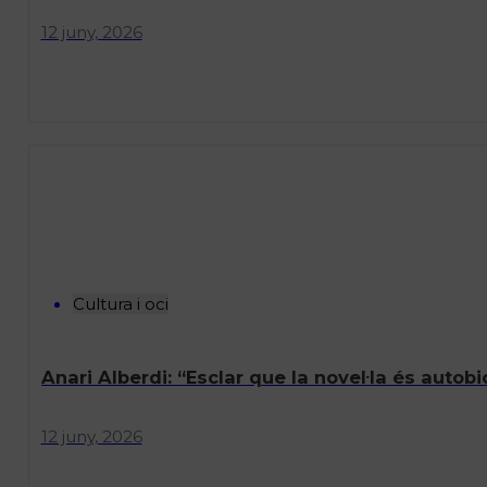
12 juny, 2026
Cultura i oci
Anari Alberdi: “Esclar que la novel·la és autobio
12 juny, 2026