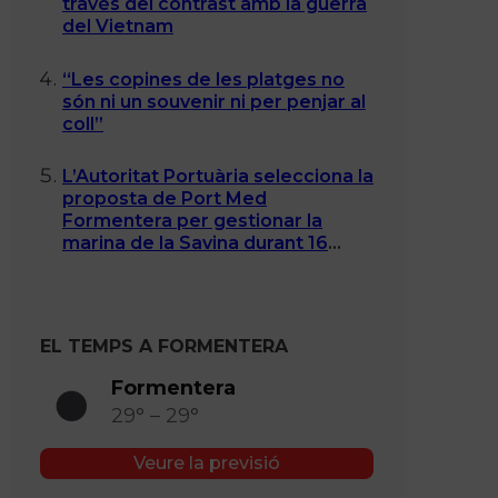
través del contrast amb la guerra
del Vietnam
“Les copines de les platges no
són ni un souvenir ni per penjar al
coll”
L’Autoritat Portuària selecciona la
proposta de Port Med
Formentera per gestionar la
marina de la Savina durant 16
anys
EL TEMPS A FORMENTERA
Formentera
29° – 29°
Veure la previsió