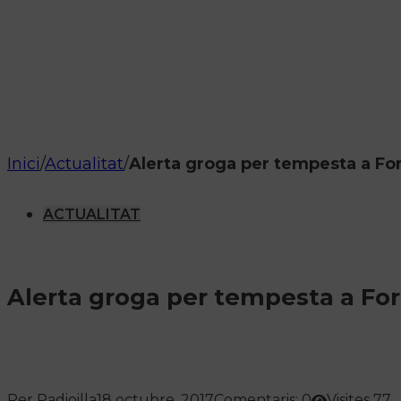
Inici
/
Actualitat
/
Alerta groga per tempesta a F
ACTUALITAT
Alerta groga per tempesta a Fo
Per Radioilla
18 octubre, 2017
Comentaris: 0
Visites 77