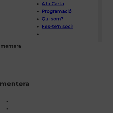
A la Carta
Programació
Qui som?
Fes-te'n soci!
ormentera
rmentera