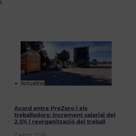
i.
Actualitat
Acord entre PreZero i els
treballadors: increment salarial del
2,5% i reorganització del treball
7 agost, 2026