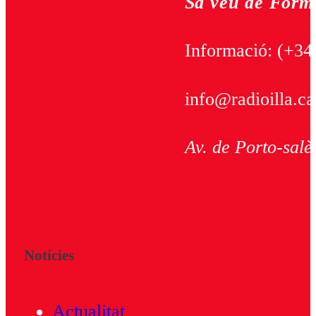
Sa veu de Form
Informació:
(+34
info@radioilla.ca
Av. de Porto-salè
Notícies
Actualitat