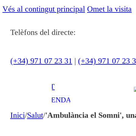
ACTUALITAT
Vés al contingut principal
Omet la visita
CULTURA I
Telèfons del directe:
OCI
ESPORTS
ENTREVISTES
(+34) 971 07 23 31
|
(+34) 971 07 23 
MEDI
AMBIENT
AGENDA
En directe
Inici
/
Salut
/
'Ambulància el Somni', una 
A la Carta