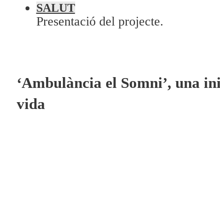
Programació
SALUT
Presentació del projecte.
Qui som?
Fes-te'n soci!
‘Ambulància el Somni’, una inic
vida