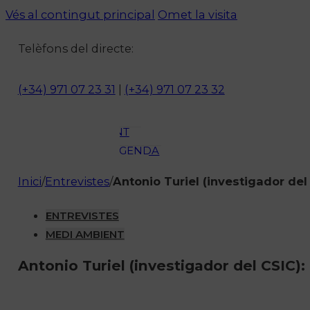
Vés al contingut principal
Omet la visita
ACTUALITAT
CULTURA I
Telèfons del directe:
OCI
ESPORTS
(+34) 971 07 23 31
|
(+34) 971 07 23 32
ENTREVISTES
MEDI
AMBIENT
AGENDA
En directe
Inici
/
Entrevistes
/
Antonio Turiel (investigador del 
A la Carta
Programació
ENTREVISTES
Qui som?
MEDI AMBIENT
Fes-te'n soci!
Antonio Turiel (investigador del CSIC): 