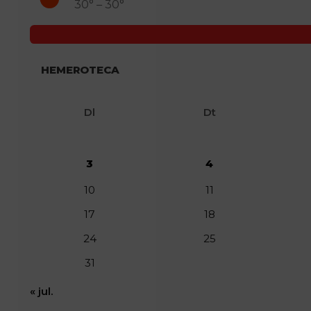
30° – 30°
HEMEROTECA
Dl
Dt
3
4
10
11
17
18
24
25
31
« jul.