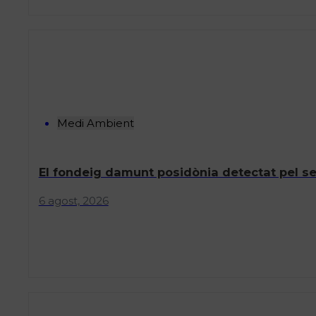
Medi Ambient
El fondeig damunt posidònia detectat pel serv
6 agost, 2026