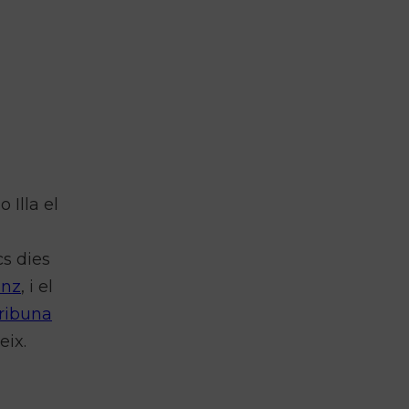
 Illa el
s dies
anz
, i el
ribuna
eix.