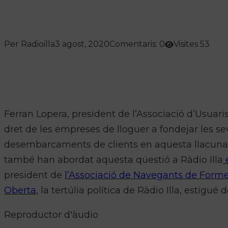
Per Radioilla
3 agost, 2020
Comentaris: 0
Visites 53
Ferran Lopera, president de l’Associació d’Usuaris
dret de les empreses de lloguer a fondejar les 
desembarcaments de clients en aquesta llacuna q
també han abordat aquesta qüestió a Ràdio Illa
e
president de
l’Associació de Navegants de Forme
Oberta
, la tertúlia política de Ràdio Illa, estigué
Reproductor d'àudio