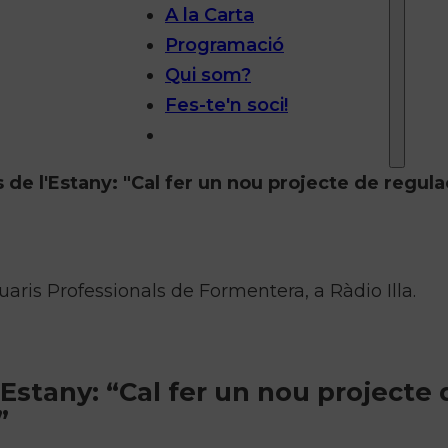
A la Carta
Programació
Qui som?
Fes-te'n soci!
s de l'Estany: "Cal fer un nou projecte de regul
uaris Professionals de Formentera, a Ràdio Illa.
’Estany: “Cal fer un nou projecte 
”