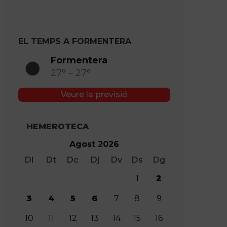
anys
EL TEMPS A FORMENTERA
Formentera
27° – 27°
Veure la previsió
HEMEROTECA
Agost 2026
Dl
Dt
Dc
Dj
Dv
Ds
Dg
1
2
3
4
5
6
7
8
9
10
11
12
13
14
15
16