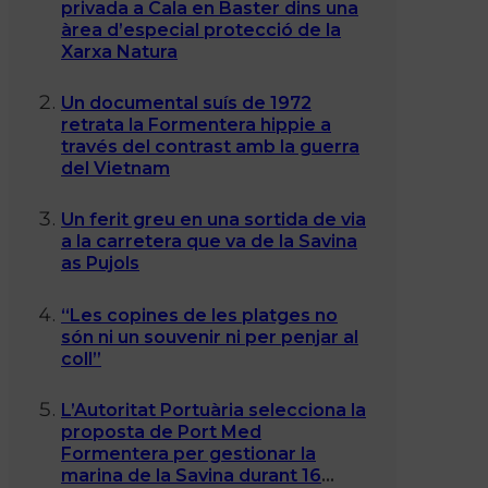
privada a Cala en Baster dins una
àrea d’especial protecció de la
Xarxa Natura
Un documental suís de 1972
retrata la Formentera hippie a
través del contrast amb la guerra
del Vietnam
Un ferit greu en una sortida de via
a la carretera que va de la Savina
as Pujols
“Les copines de les platges no
són ni un souvenir ni per penjar al
coll”
L’Autoritat Portuària selecciona la
proposta de Port Med
Formentera per gestionar la
marina de la Savina durant 16