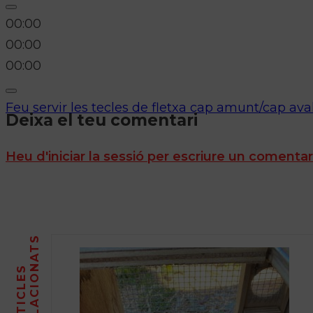
00:00
00:00
00:00
Feu servir les tecles de fletxa cap amunt/cap ava
Deixa el teu comentari
Heu d'iniciar la sessió per escriure un comentar
S
A
R
T
I
C
L
E
S
R
E
L
A
C
I
O
N
A
T