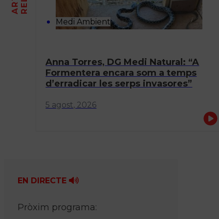
Medi Ambient
Anna Torres, DG Medi Natural: “A
Formentera encara som a temps
d’erradicar les serps invasores”
5 agost, 2026
EN DIRECTE
Pròxim programa: