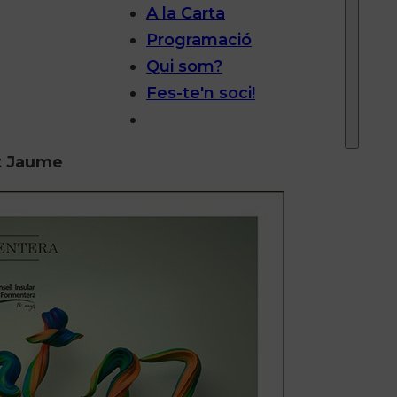
A la Carta
Programació
Qui som?
Fes-te'n soci!
nt Jaume