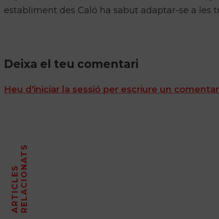
establiment des Caló ha sabut adaptar-se a les tr
Deixa el teu comentari
Heu d'iniciar la sessió per escriure un comentar
S
A
R
T
I
C
L
E
S
R
E
L
A
C
I
O
N
A
T