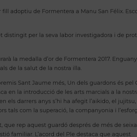
 fill adoptiu de Formentera a Manu San Félix. Esc
 distingit per la seva labor investigadora i de pro
liurarà la medalla d’or de Formentera 2017. Enguany
ls de la salut de la nostra illa.
 premis Sant Jaume més, Un dels guardons és pel 
en la introducció de les arts marcials a la nostra 
els darrers anys s’hi ha afegit l’aikido, el jujitsu,
rs tals com la superació, la companyonia i l’esforç
et, que rep aquest guardó després de més de seix
tió familiar. L’acord del Ple destaca que aquest