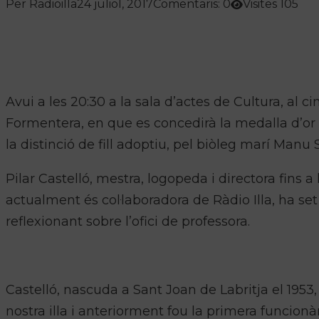
Per Radioilla
24 juliol, 2017
Comentaris: 0
Visites 105
Avui a les 20:30 a la sala d’actes de Cultura, al c
Formentera, en que es concedirà la medalla d’or d
la distinció de fill adoptiu, pel biòleg marí Manu
Pilar Castelló, mestra, logopeda i directora fins 
actualment és col·laboradora de Ràdio Illa, ha s
reflexionant sobre l’ofici de professora.
Castelló, nascuda a Sant Joan de Labritja el 195
nostra illa i anteriorment fou la primera funcion