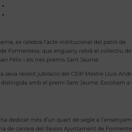
inema, es celebra l’acte institucional del patró de
e Formentera, que enguany rebrà el col·lectiu de 
 San Félix i els tres premis Sant Jaume.
a la seva recent jubilació del CEIP Mestre Lluís And
et distingida amb el premi Sant Jaume. Escoltam a 
3, ha dedicat més d’un quart de segle a l’ensenyam
ària de carrera del llavors Ajuntament de Formente