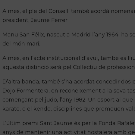
A més, el ple del Consell, també acordà nomenar
president, Jaume Ferrer
Manu San Félix, nascut a Madrid l’any 1964, ha set
del món marí.
A més, en l’acte institucional d’avui, també es l
aquesta distinció serà pel Col·lectiu de professiona
D’altra banda, també s’ha acordat concedir dos
Dojo Formentera, en reconeixement a la seva tasca 
començant pel judo, l’any 1982. Un esport al que en 
karate, o el kendo, disciplines que promouen valo
L’últim premi Sant Jaume és per la Fonda Rafal
anys de mantenir una activitat hostalera amb ges