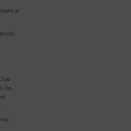
oltam al
tecció
Club
illa,
 el
.
anta