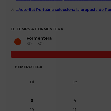
L’Autoritat Portuària selecciona la proposta de P
EL TEMPS A FORMENTERA
Formentera
30° – 30°
HEMEROTECA
Dl
Dt
3
4
10
11