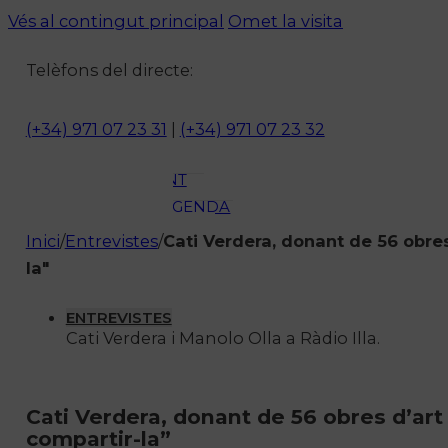
ACTUALITAT
Vés al contingut principal
Omet la visita
CULTURA I
Telèfons del directe:
OCI
ESPORTS
ENTREVISTES
(+34) 971 07 23 31
|
(+34) 971 07 23 32
MEDI
AMBIENT
AGENDA
En directe
Inici
/
Entrevistes
/
Cati Verdera, donant de 56 obres
A la Carta
la"
Programació
Qui som?
ENTREVISTES
Cati Verdera i Manolo Olla a Ràdio Illa.
Fes-te'n soci!
Cati Verdera, donant de 56 obres d’art
compartir-la”