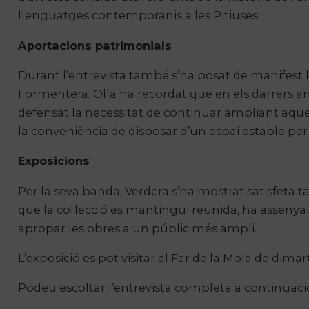
llenguatges contemporanis a les Pitiüses.
Aportacions patrimonials
Durant l’entrevista també s’ha posat de manifest l
Formentera. Olla ha recordat que en els darrers anys
defensat la necessitat de continuar ampliant aquest
la conveniència de disposar d’un espai estable per
Exposicions
Per la seva banda, Verdera s’ha mostrat satisfeta ta
que la col·lecció es mantingui reunida, ha assenyala
apropar les obres a un públic més ampli.
L’exposició es pot visitar al Far de la Mola
de dimart
Podeu escoltar l’entrevista completa a continuaci