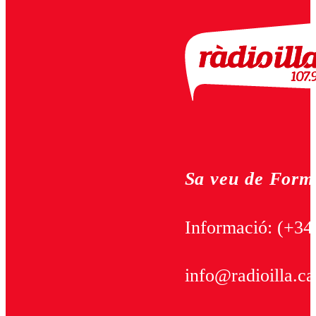
Sa veu de Form
Informació:
(+34
info@radioilla.ca