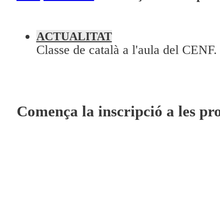
A la Carta
ACTUALITAT
Programació
Classe de català a l'aula del CENF.
Qui som?
Fes-te'n soci!
Comença la inscripció a les pr