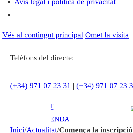
Avís legal i política de privacitat
Notícies
ACTUALITAT
Vés al contingut principal
Omet la visita
CULTURA I
OCI
Telèfons del directe:
ESPORTS
ENTREVISTES
(+34) 971 07 23 31
|
(+34) 971 07 23 
MEDI
AMBIENT
AGENDA
Inici
/
Actualitat
/
Comença la inscripció 
En directe