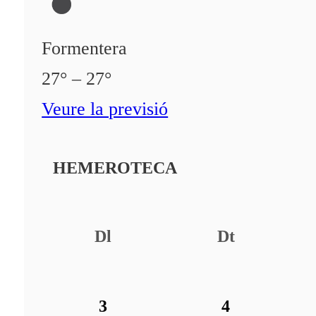
Formentera
27° – 27°
Veure la previsió
HEMEROTECA
Dl
Dt
3
4