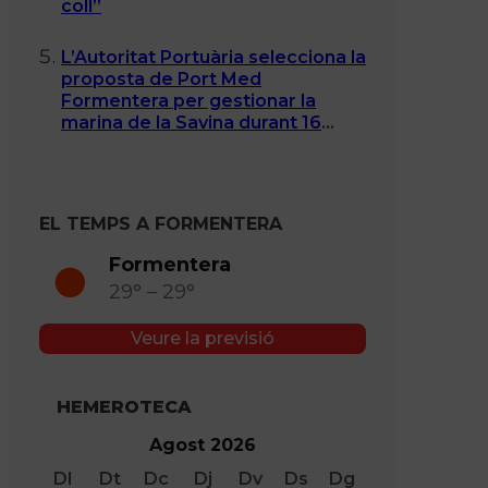
coll”
L’Autoritat Portuària selecciona la
proposta de Port Med
Formentera per gestionar la
marina de la Savina durant 16
anys
EL TEMPS A FORMENTERA
Formentera
29° – 29°
Veure la previsió
HEMEROTECA
Agost 2026
Dl
Dt
Dc
Dj
Dv
Ds
Dg