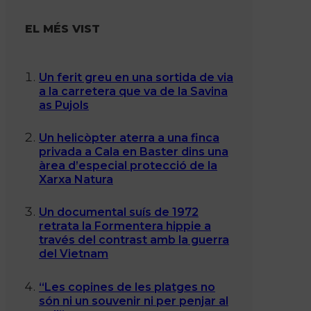
EL MÉS VIST
Un ferit greu en una sortida de via
a la carretera que va de la Savina
as Pujols
Un helicòpter aterra a una finca
privada a Cala en Baster dins una
àrea d’especial protecció de la
Xarxa Natura
Un documental suís de 1972
retrata la Formentera hippie a
través del contrast amb la guerra
del Vietnam
“Les copines de les platges no
són ni un souvenir ni per penjar al