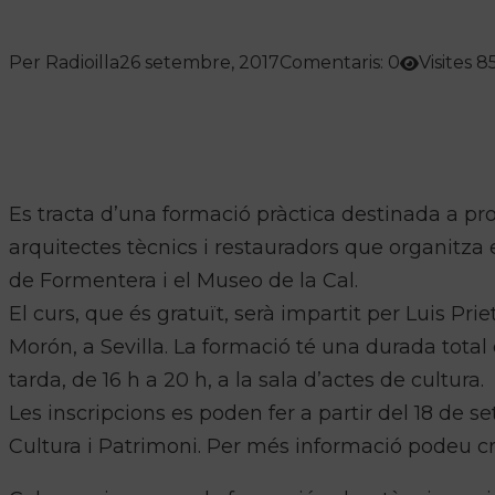
Per Radioilla
26 setembre, 2017
Comentaris: 0
Visites 8
Es tracta d’una formació pràctica destinada a pro
arquitectes tècnics i restauradors que organitza 
de Formentera i el Museo de la Cal.
El curs, que és gratuït, serà impartit per Luis Pr
Morón, a Sevilla. La formació té una durada total 
tarda, de 16 h a 20 h, a la sala d’actes de cultura.
Les inscripcions es poden fer a partir del 18 de se
Cultura i Patrimoni. Per més informació podeu crid