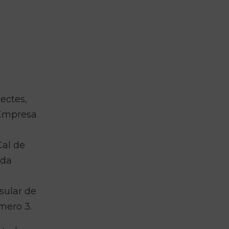
ectes,
a Empresa
Cal de
ada
nsular de
úmero 3.