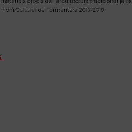
aterials propis de l’arquitectura tradicional ja es
imoni Cultural de Formentera 2017-2019.
i.