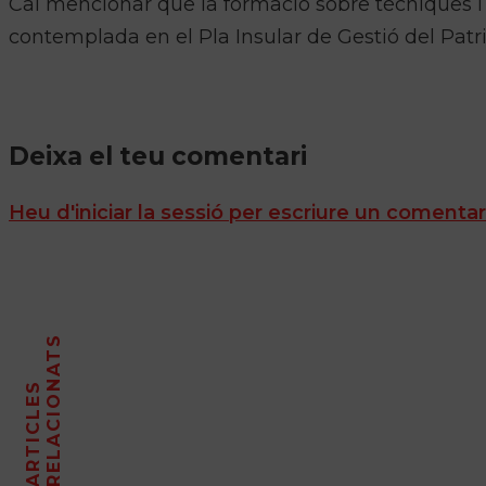
Cal mencionar que la formació sobre tècniques i m
contemplada en el Pla Insular de Gestió del Patr
Deixa el teu comentari
Heu d'iniciar la sessió per escriure un comentar
S
A
R
T
I
C
L
E
S
R
E
L
A
C
I
O
N
A
T