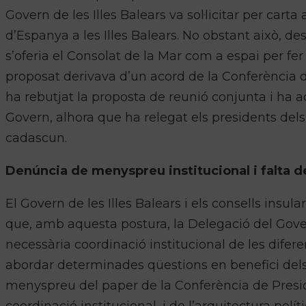
Govern de les Illes Balears va sol·licitar per ca
d’Espanya a les Illes Balears. No obstant això, d
s’oferia el Consolat de la Mar com a espai per fer
proposat derivava d’un acord de la Conferència d
ha rebutjat la proposta de reunió conjunta i ha 
Govern, alhora que ha relegat els presidents dels
cadascun.
Denúncia de menyspreu institucional i falta d
El Govern de les Illes Balears i els consells insu
que, amb aquesta postura, la Delegació del Gover
necessària coordinació institucional de les difer
abordar determinades qüestions en benefici dels
menyspreu del paper de la Conferència de Presid