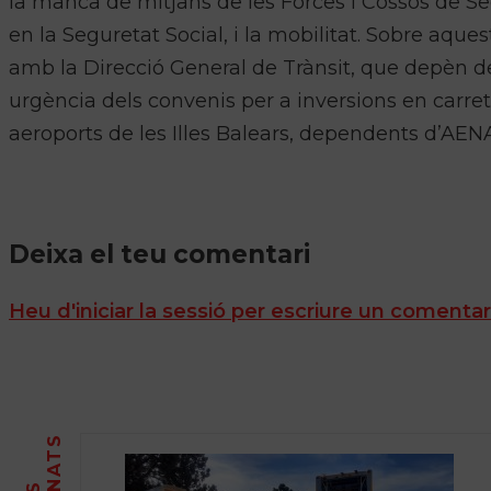
la manca de mitjans de les Forces i Cossos de Seg
en la Seguretat Social, i la mobilitat. Sobre aque
amb la Direcció General de Trànsit, que depèn de l
urgència dels convenis per a inversions en carrete
aeroports de les Illes Balears, dependents d’AEN
Deixa el teu comentari
Heu d'iniciar la sessió per escriure un comentar