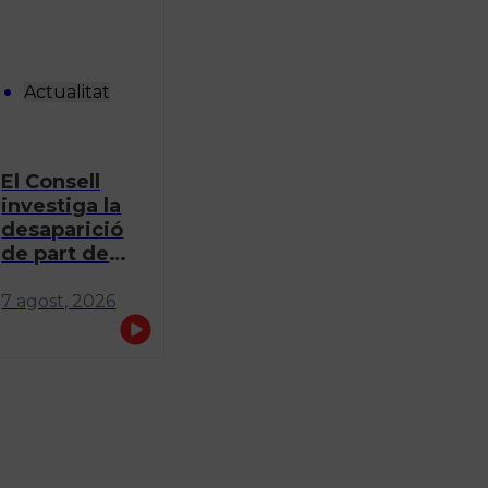
Actualitat
El Consell
investiga la
desaparició
de part de
l’abalisament
a diversos
7 agost, 2026
punts del
litoral de
Formentera