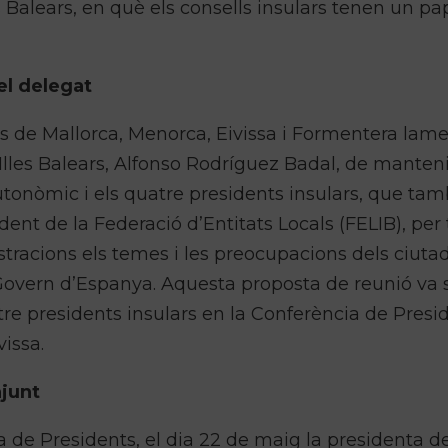
s Balears, en què els consells insulars tenen un pa
del delegat
lars de Mallorca, Menorca, Eivissa i Formentera lam
Illes Balears, Alfonso Rodríguez Badal, de manten
tonòmic i els quatre presidents insulars, que tam
dent de la Federació d’Entitats Locals (FELIB), per 
stracions els temes i les preocupacions dels ciuta
overn d’Espanya. Aquesta proposta de reunió va 
re presidents insulars en la Conferència de Presi
vissa.
njunt
 de Presidents, el dia 22 de maig la presidenta d