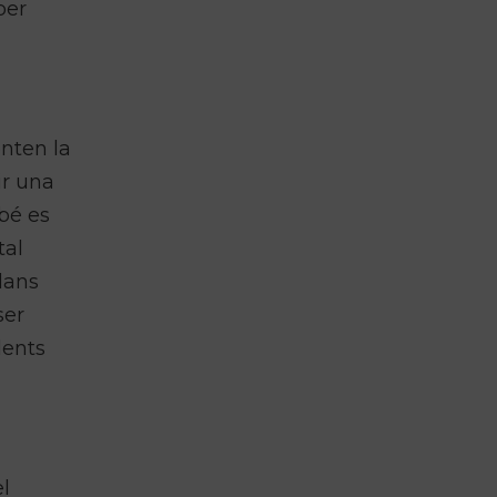
per
enten la
ir una
bé es
tal
dans
ser
dents
el