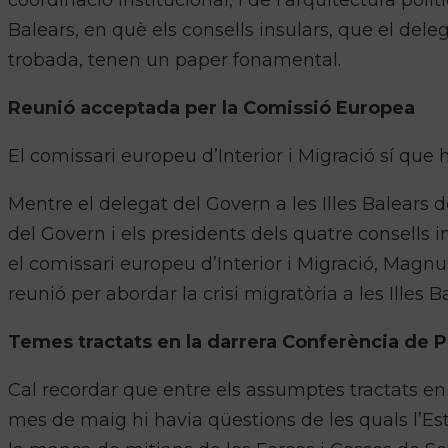
coordinació institucional, i de l’arquitectura polí
Balears, en què els consells insulars, que el de
trobada, tenen un paper fonamental.
Reunió acceptada per la Comissió Europea
El comissari europeu d’Interior i Migració sí que
Mentre el delegat del Govern a les Illes Balears
del Govern i els presidents dels quatre consells
el comissari europeu d’Interior i Migració, Magn
reunió per abordar la crisi migratòria a les Illes 
Temes tractats en la darrera Conferència de 
Cal recordar que entre els assumptes tractats en 
mes de maig hi havia qüestions de les quals l’Est