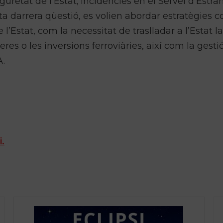
uretat de l’Estat; incidències en el Servei d’Estra
sta darrera qüestió, es volien abordar estratègies 
’Estat, com la necessitat de traslladar a l’Estat la
res o les inversions ferroviàries, així com la gesti
A.
i.