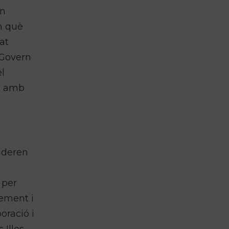
rn
en què
at
 Govern
l
ls amb
sideren
a
 per
xement i
oració i