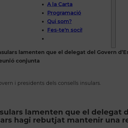
A la Carta
Programació
Qui som?
Fes-te'n soci!
 insulars lamenten que el delegat del Govern d’
reunió conjunta
n i presidents dels consells insulars.
insulars lamenten que el delegat 
ears hagi rebutjat mantenir una r