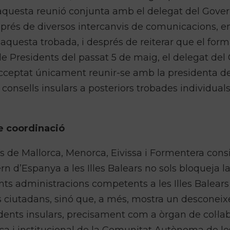
rta aquesta reunió conjunta amb el delegat del Gove
esprés de diversos intercanvis de comunicacions, 
 aquesta trobada, i després de reiterar que el form
e Presidents del passat 5 de maig, el delegat del
acceptat únicament reunir-se amb la presidenta de
 consells insulars a posteriors trobades individua
e coordinació
lars de Mallorca, Menorca, Eivissa i Formentera con
n d’Espanya a les Illes Balears no sols bloqueja l
ents administracions competents a les Illes Balears
 ciutadans, sinó que, a més, mostra un desconei
ents insulars, precisament com a òrgan de col·lab