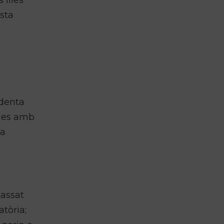
 Illes
sta
identa
·les amb
na
passat
tòria;