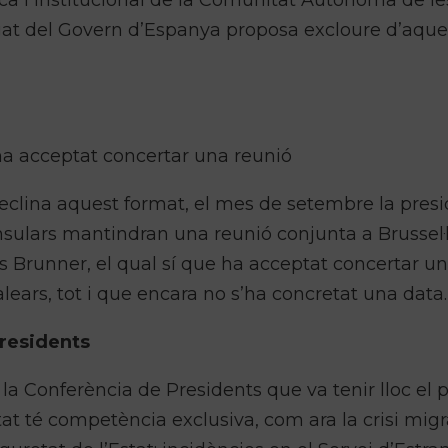
tica i institucional de la Comunitat Autònoma de les
legat del Govern d’Espanya proposa excloure d’aque
 ha acceptat concertar una reunió
 declina aquest format, el mes de setembre la pres
 insulars mantindran una reunió conjunta a Brussel
us Brunner, el qual sí que ha acceptat concertar u
Balears, tot i que encara no s’ha concretat una data.
Presidents
la Conferència de Presidents que va tenir lloc el 
at té competència exclusiva, com ara la crisi migra