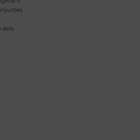
ngeria o
conjuntes
ó dels