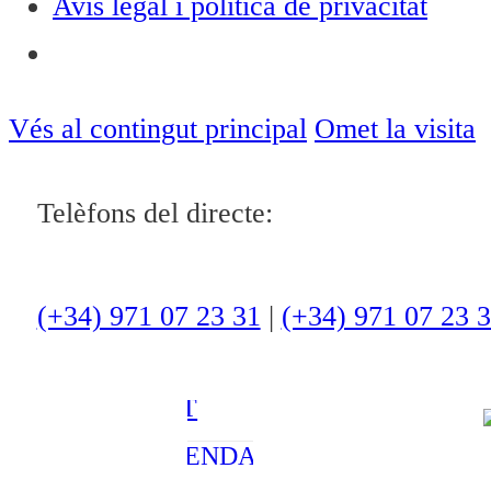
Avís legal i política de privacitat
Notícies
ACTUALITAT
Vés al contingut principal
Omet la visita
CULTURA I
Telèfons del directe:
OCI
ESPORTS
ENTREVISTES
(+34) 971 07 23 31
|
(+34) 971 07 23 
MEDI
AMBIENT
AGENDA