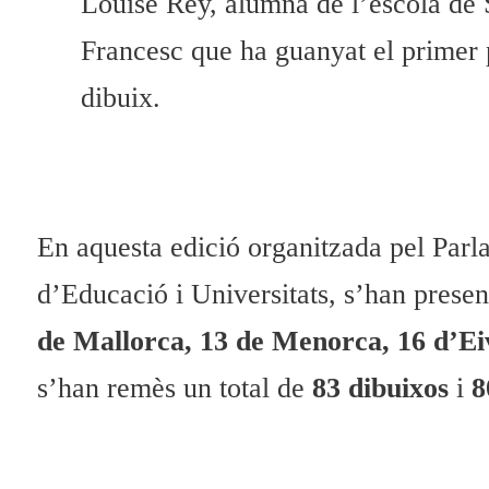
Louise Rey, alumna de l’escola de 
Francesc que ha guanyat el primer
dibuix.
En aquesta edició organitzada pel Parla
d’Educació i Universitats, s’han prese
de Mallorca, 13 de Menorca, 16 d’Ei
s’han remès un total de
83 dibuixos
i
8