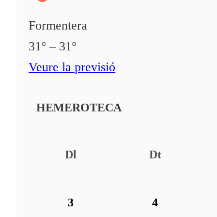
Formentera
31° – 31°
Veure la previsió
HEMEROTECA
Dl
Dt
3
4