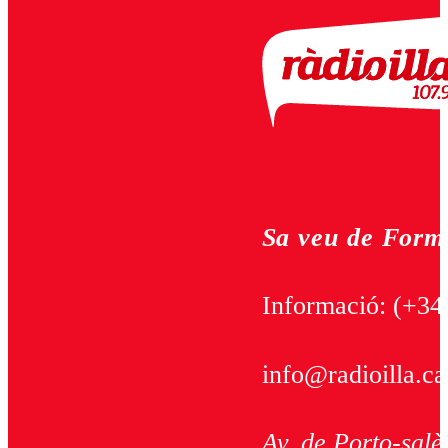
Sa veu de Form
Informació:
(+34
info@radioilla.ca
Av. de Porto-salè