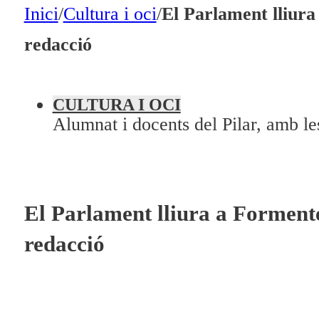
En directe
Inici
/
Cultura i oci
/
El Parlament lliura
A la Carta
redacció
Programació
Qui som?
CULTURA I OCI
Alumnat i docents del Pilar, amb les
Fes-te'n soci!
El Parlament lliura a Formente
redacció